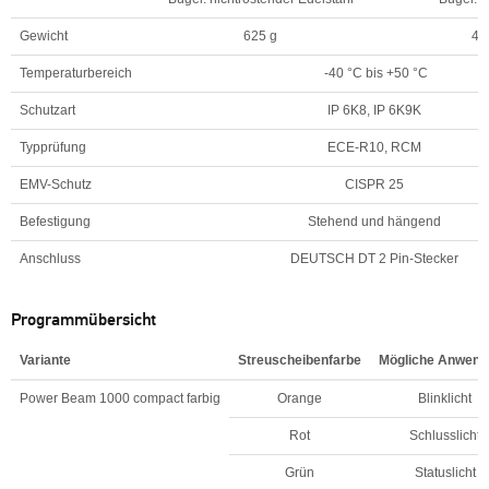
Gewicht
625 g
42
Temperaturbereich
-40 °C bis +50 °C
Schutzart
IP 6K8, IP 6K9K
Typprüfung
ECE-R10, RCM
EMV-Schutz
CISPR 25
Befestigung
Stehend und hängend
Anschluss
DEUTSCH DT 2 Pin-Stecker
Programmübersicht
Variante
Streuscheibenfarbe
Mögliche Anwend
Power Beam 1000 compact farbig
Orange
Blinklicht
Rot
Schlusslicht
Grün
Statuslicht