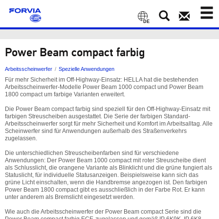
Toggl
naviga
DE
Power Beam compact farbig
Arbeitsscheinwerfer
Spezielle Anwendungen
Für mehr Sicherheit im Off-Highway-Einsatz: HELLA hat die bestehenden
Arbeitsscheinwerfer-Modelle Power Beam 1000 compact und Power Beam
1800 compact um farbige Varianten erweitert.
Die Power Beam compact farbig sind speziell für den Off-Highway-Einsatz mit
farbigen Streuscheiben ausgestattet. Die Serie der farbigen Standard-
Arbeitsscheinwerfer sorgt für mehr Sicherheit und Komfort im Arbeitsalltag. Alle
Scheinwerfer sind für Anwendungen außerhalb des Straßenverkehrs
zugelassen.
Die unterschiedlichen Streuscheibenfarben sind für verschiedene
Anwendungen: Der Power Beam 1000 compact mit roter Streuscheibe dient
als Schlusslicht, die orangene Variante als Blinklicht und die grüne fungiert als
Statuslicht, für individuelle Statusanzeigen. Beispielsweise kann sich das
grüne Licht einschalten, wenn die Handbremse angezogen ist. Den farbigen
Power Beam 1800 compact gibt es ausschließlich in der Farbe Rot. Er kann
unter anderem als Bremslicht eingesetzt werden.
Wie auch die Arbeitsscheinwerfer der Power Beam compact Serie sind die
Power Beam compact farbig ECE-zugelassen und gemäß IP 6K9K, IP 6K8