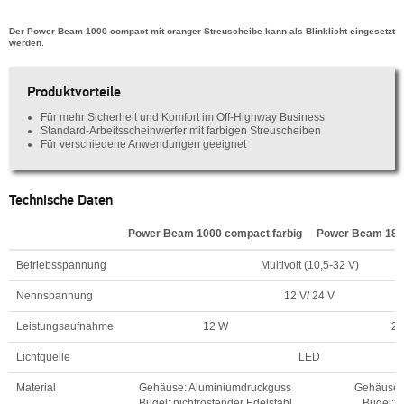
Der Power Beam 1000 compact mit oranger Streuscheibe kann als Blinklicht eingesetzt
werden.
Produktvorteile
Für mehr Sicherheit und Komfort im Off-Highway Business
Standard-Arbeitsscheinwerfer mit farbigen Streuscheiben
Für verschiedene Anwendungen geeignet
Technische Daten
Power Beam 1000 compact farbig
Power Beam 1800
Betriebsspannung
Multivolt (10,5-32 V)
Nennspannung
12 V/ 24 V
Leistungsaufnahme
12 W
26
Lichtquelle
LED
Material
Gehäuse: Aluminiumdruckguss
Gehäuse: 
Bügel: nichtrostender Edelstahl
Bügel: K