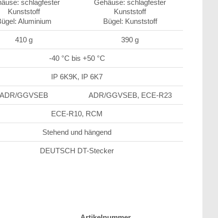
äuse: schlagfester
Gehäuse: schlagfester
Kunststoff
Kunststoff
ügel: Aluminium
Bügel: Kunststoff
410 g
390 g
-40 °C bis +50 °C
IP 6K9K, IP 6K7
ADR/GGVSEB
ADR/GGVSEB, ECE-R23
ECE-R10, RCM
Stehend und hängend
DEUTSCH DT-Stecker
Artikelnummer