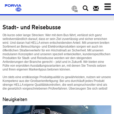
Toggl
naviga
DE
Stadt- und Reisebusse
Ob kurze oder lange Strecken: Wer mit dem Bus fährt, verlässt sich ganz
selbstverständlich darauf, dass er sein Ziel zuverlässig und sicher erreichen
wird. Und daran hat HELLA einen entscheidenden Anteil. Mit unserem breiten
Sortiment an Beleuchtungs- und Elektronikprodukten sorgen wir auch im
öffentlichen Straßenverkehr für ein Höchstmaß an Sicherheit. Mit unseren
modularen Konzepten und unseren speziell entwickelten, kundenspezifischen
Produkten für Stadt- und Reisebusse werden wir den steigenden
Anforderungen der Branche gerecht – jetzt und in Zukunft. Wir bieten eine
Fülle von erprobten Ausstattungsvarianten an, mit denen Sie Trends setzen
und Ihren eigenen Markentypus betonen können.
Um stets eine erstklassige Produktqualität zu gewährleisten, nutzen wir unsere
Kompetenz aus der Großserienfertigung: Bei uns durchläuft jedes Produkt
strenge HELLA eigene Qualitätskontrollen, die weit anspruchsvoller sind als
die gesetzlich vorgeschriebenen Prüfverfahren. Überzeugen Sie sich selbst!
Neuigkeiten