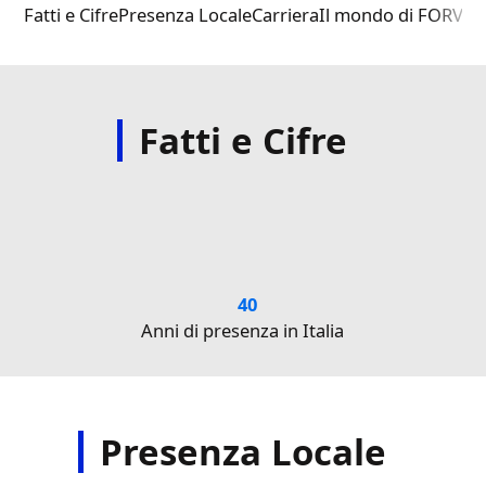
Fatti e Cifre
Presenza Locale​
Carriera​
Il mondo di FORVIA
Fatti e Cifre
40
Anni di presenza in Italia
Nu
Presenza Locale​