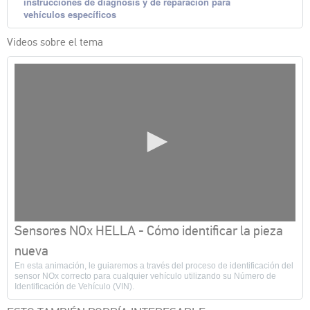
instrucciones de diagnosis y de reparación para
vehículos específicos
Videos sobre el tema
0
Sensores NOx HELLA - Cómo identificar la pieza
segundos
de
nueva
0
En esta animación, le guiaremos a través del proceso de identificación del
segundos
sensor NOx correcto para cualquier vehículo utilizando su Número de
Identificación de Vehículo (VIN).