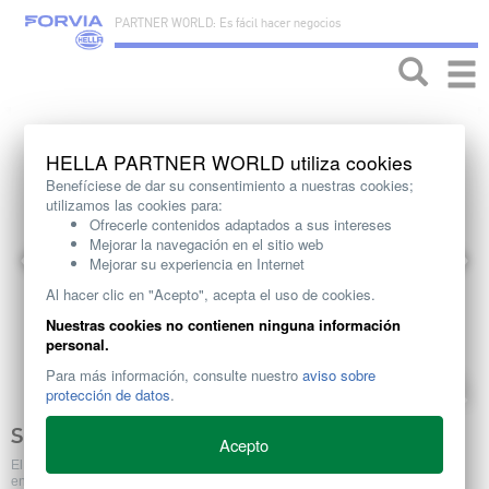
PARTNER WORLD: Es fácil hacer negocios
Toggle
naviga
HELLA PARTNER WORLD utiliza cookies
Benefíciese de dar su consentimiento a nuestras cookies;
utilizamos las cookies para:
Ofrecerle contenidos adaptados a sus intereses
Mejorar la navegación en el sitio web
Mejorar su experiencia en Internet
Al hacer clic en "Acepto", acepta el uso de cookies.
Nuestras cookies no contienen ninguna información
personal.
Para más información, consulte nuestro
aviso sobre
protección de datos
.
SENSOR DE NOX
Acepto
El sensor de NOx consta de una sonda y una unidad de control, conectadas
entre sí como una unidad a través de un mazo de cables. Esta unidad de