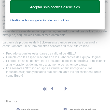
sensor se instala en el conducto de escape y se utiliza para detectar los óxidos
de nitrógeno en la corriente de gases de escape.
Aceptar solo cookies esenciales
El sensor de NOx es un componente importante del sistema de tratamiento de
los gases de escape para la reducción de NOx que se utiliza en los vehículos
Gestionar la configuración de las cookies
diésel con sistemas SCR (reducción catalítica selectiva) a base de urea. El
sensor permite cumplir con los estrictos valores de emisiones de la Norma
Euro 5. Así, el sensor de NOx garantiza una dosificación óptima de AdBlue a
través del sistema del motor y, por tanto, una reducción eficaz de los óxidos de
nitrógeno, perjudiciales para el medioambiente.
La gama de productos de HELLA en este campo se amplía y desarrolla
continuamente. Descubra nuestros sensores NOx de alta calidad.
Probado según los estándares de calidad de HELLA
Cumple con las especificaciones de los Fabricantes de Equipo Original
El producto se ha desarrollado prestando especial atención a la resistencia
a las vibraciones del motor y al aumento de las temperaturas
Los sensores NOx son equipos estándar en turismos y vehículos
industriales ligeros y pesados que cubren tanto las aplicaciones Euro 5
como Euro 6
Filtrar por:
Categoría de producto