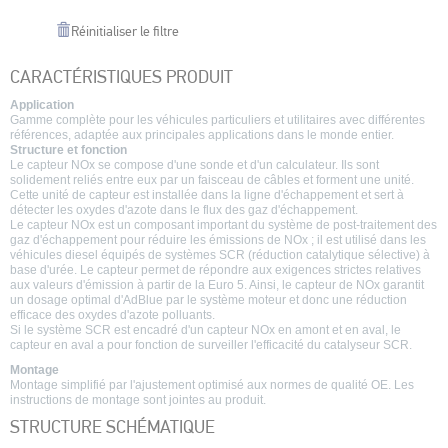
Réinitialiser le filtre
CARACTÉRISTIQUES PRODUIT
Application
Gamme complète pour les véhicules particuliers et utilitaires avec différentes
références, adaptée aux principales applications dans le monde entier.
Structure et fonction
Le capteur NOx se compose d'une sonde et d'un calculateur. Ils sont
solidement reliés entre eux par un faisceau de câbles et forment une unité.
Cette unité de capteur est installée dans la ligne d'échappement et sert à
détecter les oxydes d'azote dans le flux des gaz d'échappement.
Le capteur NOx est un composant important du système de post-traitement des
gaz d'échappement pour réduire les émissions de NOx ; il est utilisé dans les
véhicules diesel équipés de systèmes SCR (réduction catalytique sélective) à
base d'urée. Le capteur permet de répondre aux exigences strictes relatives
aux valeurs d'émission à partir de la Euro 5. Ainsi, le capteur de NOx garantit
un dosage optimal d'AdBlue par le système moteur et donc une réduction
efficace des oxydes d'azote polluants.
Si le système SCR est encadré d'un capteur NOx en amont et en aval, le
capteur en aval a pour fonction de surveiller l'efficacité du catalyseur SCR.
Montage
Montage simplifié par l'ajustement optimisé aux normes de qualité OE. Les
instructions de montage sont jointes au produit.
STRUCTURE SCHÉMATIQUE