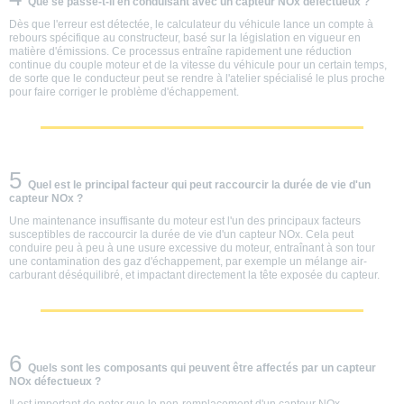
Que se passe-t-il en conduisant avec un capteur NOx défectueux ?
Dès que l'erreur est détectée, le calculateur du véhicule lance un compte à
rebours spécifique au constructeur, basé sur la législation en vigueur en
matière d'émissions. Ce processus entraîne rapidement une réduction
continue du couple moteur et de la vitesse du véhicule pour un certain temps,
de sorte que le conducteur peut se rendre à l'atelier spécialisé le plus proche
pour faire corriger le problème d'échappement.
5
Quel est le principal facteur qui peut raccourcir la durée de vie d'un
capteur NOx ?
Une maintenance insuffisante du moteur est l'un des principaux facteurs
susceptibles de raccourcir la durée de vie d'un capteur NOx. Cela peut
conduire peu à peu à une usure excessive du moteur, entraînant à son tour
une contamination des gaz d'échappement, par exemple un mélange air-
carburant déséquilibré, et impactant directement la tête exposée du capteur.
6
Quels sont les composants qui peuvent être affectés par un capteur
NOx défectueux ?
Il est important de noter que le non-remplacement d'un capteur NOx