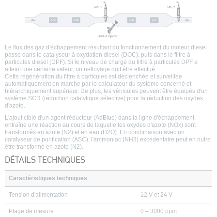
Le flux des gaz d'échappement résultant du fonctionnement du moteur diesel
passe dans le catalyseur à oxydation diesel (DOC), puis dans le filtre à
particules diesel (DPF). Si le niveau de charge du filtre à particules DPF a
atteint une certaine valeur, un nettoyage doit être effectué.
Cette régénération du filtre à particules est déclenchée et surveillée
automatiquement en marche par le calculateur du système concerné et
hiérarchiquement supérieur. De plus, les véhicules peuvent être équipés d'un
système SCR (réduction catalytique sélective) pour la réduction des oxydes
d'azote.
L'ajout ciblé d'un agent réducteur (AdBlue) dans la ligne d'échappement
entraîne une réaction au cours de laquelle les oxydes d'azote (NOx) sont
transformés en azote (N2) et en eau (H2O). En combinaison avec un
catalyseur de purification (ASC), l'ammoniac (NH3) excédentaire peut en outre
être transformé en azote (N2).
DÉTAILS TECHNIQUES
Caractéristiques techniques
Tension d'alimentation
12 V et 24 V
Plage de mesure
0 – 3000 ppm