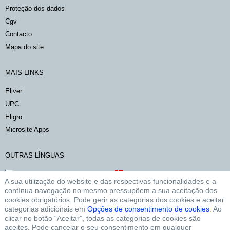
proteção dos dados
cgv
contacto
mapa do site
MAIS LINKS
Eliver
UPC
Eligro
Microsite Apps
OUTRAS LÍNGUAS
česky
dansk
A sua utilização do website e das respectivas funcionalidades e a
deutsch
english
contínua navegação no mesmo pressupõem a sua aceitação dos
cookies obrigatórios. Pode gerir as categorias dos cookies e aceitar
español
suomalainen
categorias adicionais em
Opções de consentimento de cookies
. Ao
français
magyar
clicar no botão “Aceitar”, todas as categorias de cookies são
italiano
nederlands
aceites. Pode cancelar o seu consentimento em qualquer