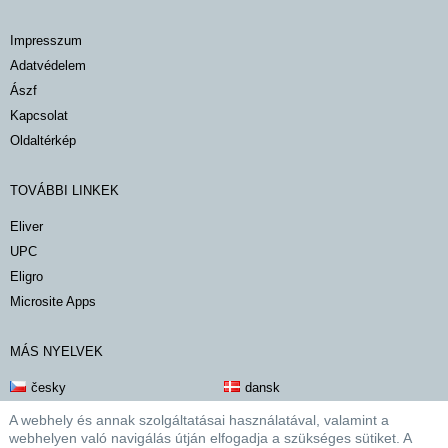
impresszum
adatvédelem
ászf
kapcsolat
oldaltérkép
TOVÁBBI LINKEK
Eliver
UPC
Eligro
Microsite Apps
MÁS NYELVEK
česky
dansk
deutsch
english
A webhely és annak szolgáltatásai használatával, valamint a
webhelyen való navigálás útján elfogadja a szükséges sütiket. A
español
suomalainen