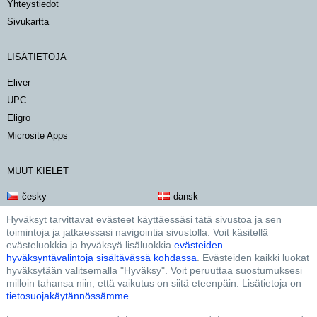
yhteystiedot
sivukartta
LISÄTIETOJA
Eliver
UPC
Eligro
Microsite Apps
MUUT KIELET
česky
dansk
deutsch
english
Hyväksyt tarvittavat evästeet käyttäessäsi tätä sivustoa ja sen
toimintoja ja jatkaessasi navigointia sivustolla. Voit käsitellä
español
français
evästeluokkia ja hyväksyä lisäluokkia
evästeiden
magyar
italiano
hyväksyntävalintoja sisältävässä kohdassa
. Evästeiden kaikki luokat
nederlands
norsk
hyväksytään valitsemalla "Hyväksy". Voit peruuttaa suostumuksesi
milloin tahansa niin, että vaikutus on siitä eteenpäin. Lisätietoja on
polski
português
tietosuojakäytännössämme
.
svensk