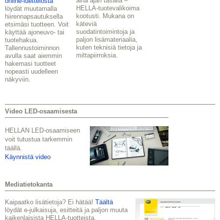
aina ajan tasalla –
online-luettelosta
HELLA-tuotevalikoima
löydät muutamalla
kootusti. Mukana on
hiirennapsautuksella
käteviä
etsimäsi tuotteen. Voit
suodatintoimintoja ja
käyttää ajoneuvo- tai
paljon lisämateriaalia,
tuotehakua.
kuten teknisiä tietoja ja
Tallennustoiminnon
mittapiirroksia.
avulla saat aiemmin
hakemasi tuotteet
nopeasti uudelleen
näkyviin.
Video LED-osaamisesta
HELLAN LED-osaamiseen
voit tutustua tarkemmin
täällä.
Käynnistä video
Mediatietokanta
Kaipaatko lisätietoja? Ei hätää!
Täältä
löydät e-julkaisuja, esitteitä ja paljon muuta
kaikenlaisista HELLA-tuotteista.