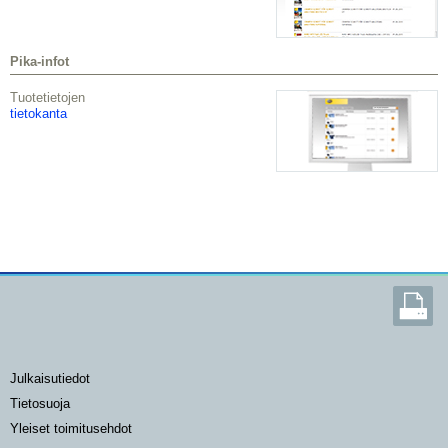
Pika-infot
Tuotetietojen
tietokanta
julkaisutiedot
tietosuoja
yleiset toimitusehdot