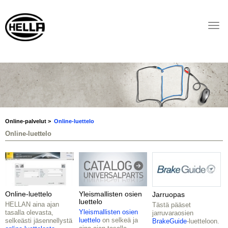
Togg
navi
Online-palvelut
Online-luettelo
Online-luettelo
Online-luettelo
Yleismallisten osien
Jarruopas
luettelo
HELLAN aina ajan
Tästä pääset
Yleismallisten osien
tasalla olevasta,
jarruvaraosien
luettelo
on selkeä ja
selkeästi jäsennellystä
BrakeGuide
-luetteloon.