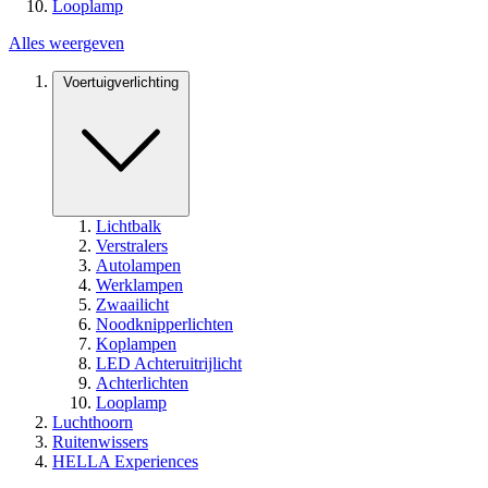
Looplamp
Alles weergeven
Voertuigverlichting
Lichtbalk
Verstralers
Autolampen
Werklampen
Zwaailicht
Noodknipperlichten
Koplampen
LED Achteruitrijlicht
Achterlichten
Looplamp
Luchthoorn
Ruitenwissers
HELLA Experiences