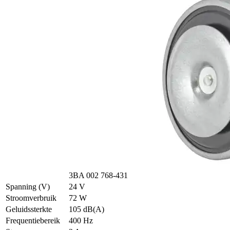
3BA 002 768-431
Spanning (V)
24 V
Stroomverbruik
72 W
Geluidssterkte
105 dB(A)
Frequentiebereik
400 Hz