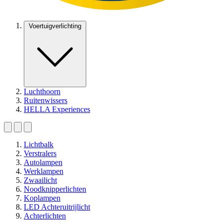
Voertuigverlichting
Luchthoorn
Ruitenwissers
HELLA Experiences
Lichtbalk
Verstralers
Autolampen
Werklampen
Zwaailicht
Noodknipperlichten
Koplampen
LED Achteruitrijlicht
Achterlichten