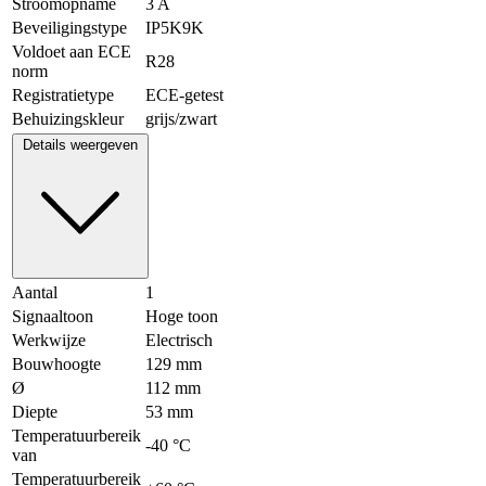
Stroomopname
3 A
Beveiligingstype
IP5K9K
Voldoet aan ECE
R28
norm
Registratietype
ECE-getest
Behuizingskleur
grijs/zwart
Details weergeven
Aantal
1
Signaaltoon
Hoge toon
Werkwijze
Electrisch
Bouwhoogte
129 mm
Ø
112 mm
Diepte
53 mm
Temperatuurbereik
-40 °C
van
Temperatuurbereik