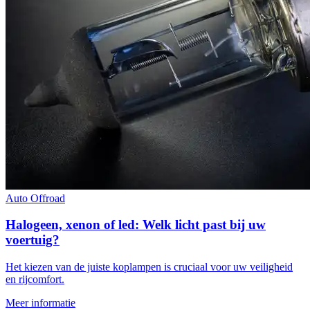
Auto
Offroad
Halogeen, xenon of led: Welk licht past bij uw
voertuig?
Het kiezen van de juiste koplampen is cruciaal voor uw veiligheid
en rijcomfort.
Meer informatie