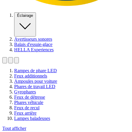
Éclairage
Avertisseurs sonores
Balais d'essuie-glace
HELLA Experiences
Rampes de phare LED
Feux additionnels
Ampoules pour voiture
Phares de travail LED
Gyrophares
Feux de détresse
Phares véhicule
Feux de recul
Feux arrière
Lampes baladeuses
Tout afficher