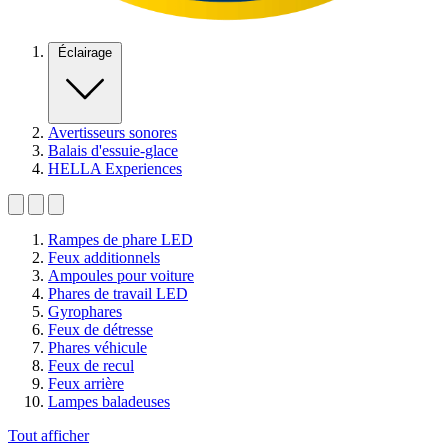
Éclairage
Avertisseurs sonores
Balais d'essuie-glace
HELLA Experiences
Rampes de phare LED
Feux additionnels
Ampoules pour voiture
Phares de travail LED
Gyrophares
Feux de détresse
Phares véhicule
Feux de recul
Feux arrière
Lampes baladeuses
Tout afficher