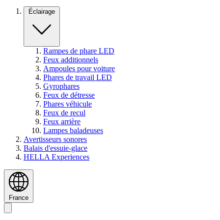
Éclairage
Rampes de phare LED
Feux additionnels
Ampoules pour voiture
Phares de travail LED
Gyrophares
Feux de détresse
Phares véhicule
Feux de recul
Feux arrière
Lampes baladeuses
Avertisseurs sonores
Balais d'essuie-glace
HELLA Experiences
France