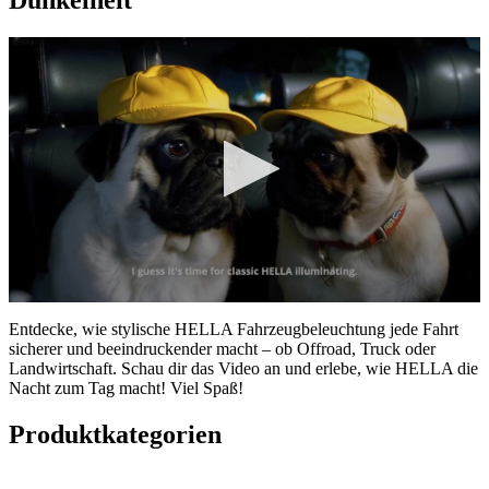
Dunkelheit
Sekunden
0
Sekunden
Entdecke, wie stylische HELLA Fahrzeugbeleuchtung jede Fahrt
von
sicherer und beeindruckender macht – ob Offroad, Truck oder
0
Landwirtschaft. Schau dir das Video an und erlebe, wie HELLA die
Sekunden
Nacht zum Tag macht! Viel Spaß!
Produktkategorien