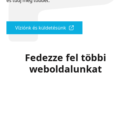
és tudj meg többet.
Víziónk és küldetésünk
Fedezze fel többi
weboldalunkat