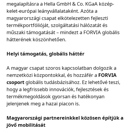
megalapításra a Hella GmbH & Co. KGaA közép-
kelet-európai leányvállalataként. Azóta a
magyarországi csapat elkötelezetten fejleszti
termékportfólióját, szolgáltatási hálózatát és
műszaki támogatását – mindezt a FORVIA globális
hátterének köszönhetően.
Helyi támogatás, globális háttér
A magyar csapat szoros kapcsolatban dolgozik a
nemzetközi központokkal, és hozzáfér a
FORVIA
csoport
globális tudásbázisához. Ez lehetővé teszi,
hogy a legfrissebb innovációk, fejlesztések és
termékmegoldások gyorsan és hatékonyan
jelenjenek meg a hazai piacon is.
Magyarországi partnereinkkel közösen építjük a
jövő mobilitását