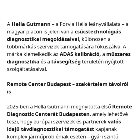
A
Hella Gutmann
– a Forvia Hella leányvállalata – a
magyar piacon is jelen van a
csúcstechnológiás
diagnosztikai megoldásaival
, különösen a
többmárkás szervizek támogatására fókuszálva. A
márka kiemelkedik az
ADAS kalibráció,
a
műszeres
diagnosztika
és a
távsegítség
területén nyújtott
szolgáltatásaival.
Remote Center Budapest – szakértelem távolról
is
2025-ben a Hella Gutmann megnyitotta első
Remote
Diagnostic Centerét Budapesten
, amely lehetővé
teszi, hogy európai szervizek és partnerek
valós
idejű távdiagnosztikai támogatást
kapjanak
komplex járműproblémák esetén – gyári szintű