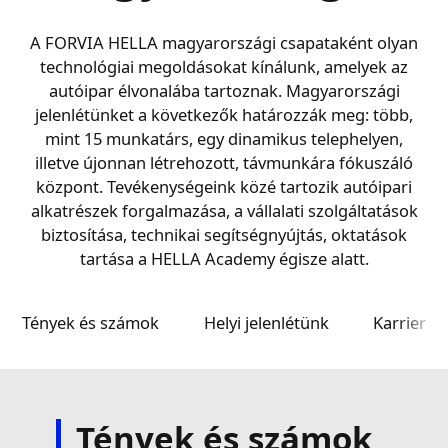
A FORVIA HELLA magyarországi csapataként olyan
technológiai megoldásokat kínálunk, amelyek az
autóipar élvonalába tartoznak. Magyarországi
jelenlétünket a következők határozzák meg: több,
mint 15 munkatárs, egy dinamikus telephelyen,
illetve újonnan létrehozott, távmunkára fókuszáló
központ. Tevékenységeink közé tartozik autóipari
alkatrészek forgalmazása, a vállalati szolgáltatások
biztosítása, technikai segítségnyújtás, oktatások
tartása a HELLA Academy égisze alatt.
Tények és számok
Helyi jelenlétünk
Karrier
Tények és számok