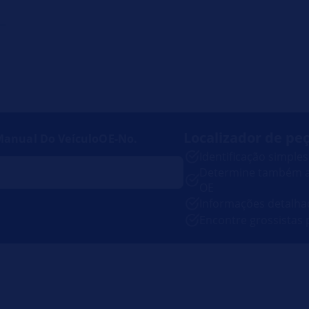
Localizador de pe
Manual Do Veículo
OE-No.
Identificação simple
Determine também a
OE
Informações detalha
Encontre grossistas 