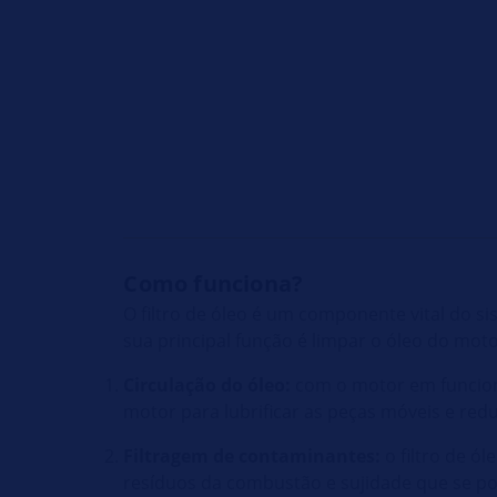
Como funciona?
O filtro de óleo é um componente vital do si
sua principal função é limpar o óleo do moto
Circulação do óleo:
com o motor em funcion
motor para lubrificar as peças móveis e reduz
Filtragem de contaminantes:
o filtro de ól
resíduos da combustão e sujidade que se p