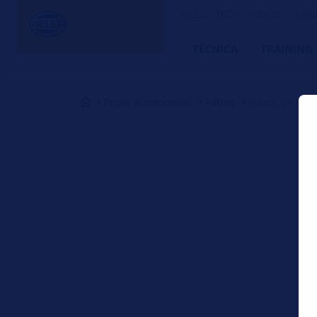
HELLA TECH WORLD – O alia
TÉCNICA
TRAINING
Peças automotivas
Filtros
Filtros de óleo