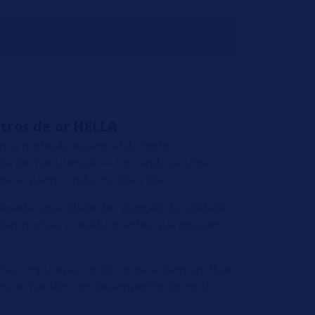
ltros de ar HELLA
am a proteção essencial do motor,
ncia de manutenção — tornando-se uma
 para quem conduz no dia a dia.
evada capacidade de retenção de sujidade,
culas nocivas e resíduos antes que possam
ver impurezas, os filtros garantem um fluxo
nterno e mantêm um desempenho do motor