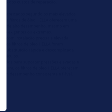
ação dos custos de reparação.
um:
fabricados segundo os mais elevados
a, os filtros de óleo HELLA oferecem uma
nte e de alto desempenho, mesmo em
ção exigentes ou extremas.
es:
com instalação precisa e elevada
ão, os filtros de óleo HELLA foram
a substituição rápida e descomplicada
 veículos.
bidos para suportar pressões elevadas e
ratura, os filtros de óleo HELLA oferecem
 e um desempenho consistente e fiável.