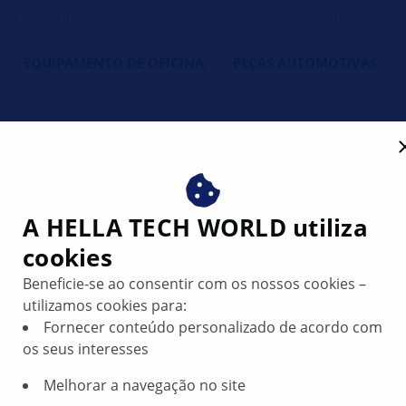
do da oficina
EQUIPAMENTO DE OFICINA
PEÇAS AUTOMOTIVAS
Filtros de ól
A HELLA TECH WORLD utiliza
limpo. Desem
cookies
Beneficie-se ao consentir com os nossos cookies –
A HELLA oferece uma vas
utilizamos cookies para:
premium, concebidos pa
Fornecer conteúdo personalizado de acordo com
prolongar a sua vida út
os seus interesses
partículas finas e cont
Melhorar a navegação no site
uma lubrificação ideal