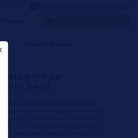
FORVIA
VIDEOS
NEWSLETTER
LOUNGE
PT
SERVIÇOS
Encontrar uma peça de reposição
Partilhar
Imprimir
eo HELLA — Óleo
penho fiável.
ta gama de filtros de óleo de qualidade
ra fornecer óleo limpo, proteger o motor e
il. Ao capturar e remover de forma eficiente
aminantes, os filtros de óleo HELLA garantem
 e contribuem para a redução do desgaste do