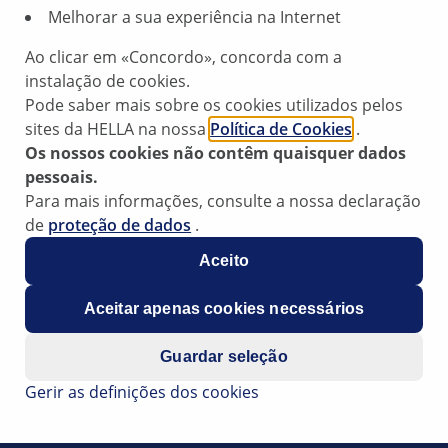
motor e para a minimiz
Melhorar a sua experiência na Internet
Qualidade premi
Ao clicar em «Concordo», concorda com a
padrões da indústri
instalação de cookies.
filtragem consiste
Pode saber mais sobre os cookies utilizados pelos
condições de condu
sites da HELLA na nossa
Política de Cookies
.
Substituição simpl
Os nossos cookies não contêm quaisquer dados
resistência à pulsaç
pessoais.
concebidos para um
Para mais informações, consulte a nossa declaração
numa vasta gama de
de
proteção de dados
.
Durabilidade:
conce
Aceito
flutuações de tempe
uma longa vida útil
Aceitar apenas cookies necessários
Guardar seleção
Gerir as definições dos cookies