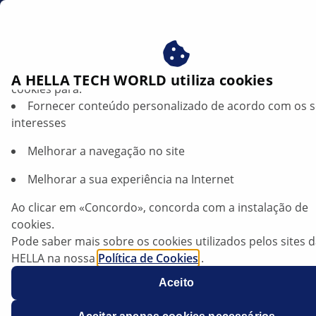
pt
Filtro de ar do habitáculo
Beneficie-se ao consentir com os nossos cookies – utiliz
A HELLA TECH WORLD utiliza cookies
cookies para:
Fornecer conteúdo personalizado de acordo com os 
Filtros de ar do habitáculo
interesses
HELLA — Ar limpo para uma
Melhorar a navegação no site
condução mais saudável
Melhorar a sua experiência na Internet
Ao clicar em «Concordo», concorda com a instalação de
cookies.
Pode saber mais sobre os cookies utilizados pelos sites 
HELLA na nossa
Política de Cookies
.
Os nossos cookies não contêm quaisquer dados pesso
Aceito
Para mais informações, consulte a nossa declaração de
proteção de dados
.