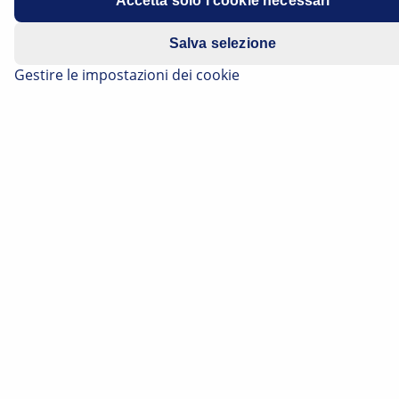
Accetta solo i cookie necessari
Salva selezione
Gestire le impostazioni dei cookie
Applica filtri di categoria:
Tutti
(165)
Freni
(40)
Elettronica
(8)
Illuminazione
(8)
Componenti Elettrici
(7)
Thermo Management
(4)
5
FRENI
Forte aumento di prezzo del refrigerante R134a
Forte aumento di prezzo del refrigerante R134a
Conseguenze per le officine e gli automobilisti
Situazione generale Il regolamento UE 517/2014,
entrato in vigore il 01.01.2015, ha scatenato un forte