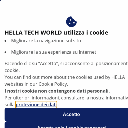
it
Beneficiare del consenso ai nostri cookie - utilizziamo i c
per:
Fornire all'utente contenuti personalizzati in base ai s
Informazioni tecniche di prodotto
interessi
HELLA TECH WORLD utilizza i cookie
Migliorare la navigazione sul sito
Informazioni tecniche di prodotto
Migliorare la sua esperienza su Internet
La nostra banca dati fornisce informazioni tecniche sui
Facendo clic su “Accetto”, si acconsente al posizionament
nostri prodotti e su determinati sistemi dei veicoli,
cookie.
redatte da tecnici e meccanici esperti. Potete
You can find out more about the cookies used by HELLA
effettuare ricerche nel database inserendo diverse
websites in our Cookie Policy.
parole chiave, ad es. prodotto, sistema o componente
I nostri cookie non contengono dati personali.
interessato, nonché filtrando ulteriormente la ricerca
Per ulteriori informazioni, consultare la nostra informati
attraverso le categorie (es. Illuminazione, Elettronica
sulla
protezione dei dati
.
ecc.).
Accetto