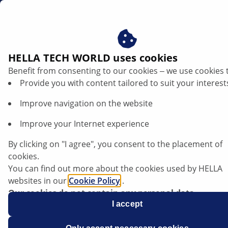
dk
Tekniske produktinformationer
HELLA TECH WORLD uses cookies
Benefit from consenting to our cookies ‒ we use cookies 
Tekniske produktinformationer
Provide you with content tailored to suit your interest
Improve navigation on the website
I denne database kan du finde tekniske informationer
om vores produkter og om bestemte køretøjssystemer
Improve your Internet experience
– udarbejdet af erfarne teknikere og mekanikere. Du
kan søge i databasen ved at indtaste flere stikord, f.eks.
By clicking on "I agree", you consent to the placement of
produkt, pågældende system eller komponent, samt
cookies.
filtrere efter kategorier (f.eks. belysning, elektronik
You can find out more about the cookies used by HELLA
osv.).
websites in our
Cookie Policy
.
Our cookies do not contain any personal data.
For more information, see our
I accept
data protection
notice.