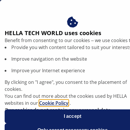
dk
Tekniske produktinformationer
HELLA TECH WORLD uses cookies
Benefit from consenting to our cookies ‒ we use cookies 
Tekniske produktinformationer
Provide you with content tailored to suit your interest
Improve navigation on the website
I denne database kan du finde tekniske informationer
om vores produkter og om bestemte køretøjssystemer
Improve your Internet experience
– udarbejdet af erfarne teknikere og mekanikere. Du
kan søge i databasen ved at indtaste flere stikord, f.eks.
By clicking on "I agree", you consent to the placement of
produkt, pågældende system eller komponent, samt
cookies.
filtrere efter kategorier (f.eks. belysning, elektronik
You can find out more about the cookies used by HELLA
osv.).
websites in our
Cookie Policy
.
Our cookies do not contain any personal data.
For more information, see our
I accept
data protection
notice.