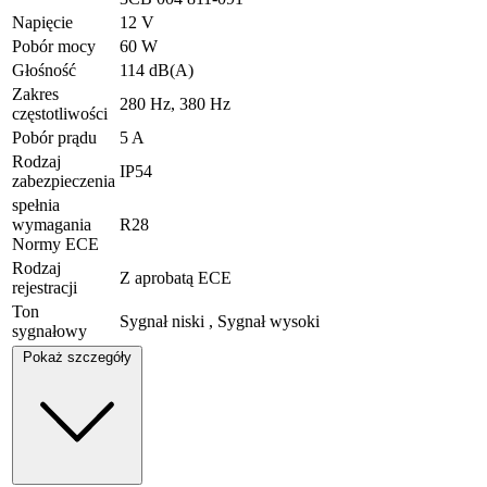
Napięcie
12 V
Pobór mocy
60 W
Głośność
114 dB(A)
Zakres
280 Hz, 380 Hz
częstotliwości
Pobór prądu
5 A
Rodzaj
IP54
zabezpieczenia
spełnia
wymagania
R28
Normy ECE
Rodzaj
Z aprobatą ECE
rejestracji
Ton
Sygnał niski , Sygnał wysoki
sygnałowy
Pokaż szczegóły