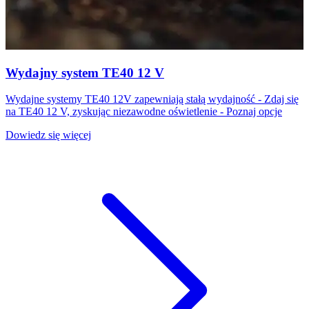
Wydajny system TE40 12 V
Wydajne systemy TE40 12V zapewniają stałą wydajność - Zdaj się
na TE40 12 V, zyskując niezawodne oświetlenie - Poznaj opcje
Dowiedz się więcej