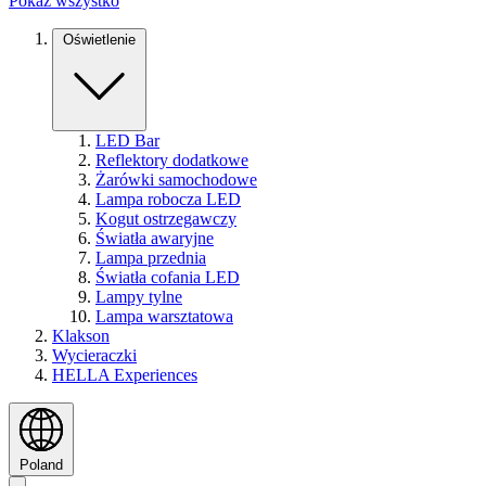
Pokaż wszystko
Oświetlenie
LED Bar
Reflektory dodatkowe
Żarówki samochodowe
Lampa robocza LED
Kogut ostrzegawczy
Światła awaryjne
Lampa przednia
Światła cofania LED
Lampy tylne
Lampa warsztatowa
Klakson
Wycieraczki
HELLA Experiences
Poland