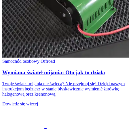
Samochód osobowy
Offroad
Wymiana świateł mijania: Oto jak to działa
Twoje światła mijania nie świecą? Nie przejmuj się! Dzięki naszym
instrukcjom będziesz w stanie błyskawicznie wymienić żarówkę
halogenową oraz ksenonową.
Dowiedz się więcej