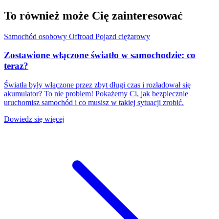
To również może Cię zainteresować
Samochód osobowy
Offroad
Pojazd ciężarowy
Zostawione włączone światło w samochodzie: co
teraz?
Światła były włączone przez zbyt długi czas i rozładował się
akumulator? To nie problem! Pokażemy Ci, jak bezpiecznie
uruchomisz samochód i co musisz w takiej sytuacji zrobić.
Dowiedz się więcej