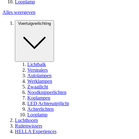
Looplamp
Alles weergeven
Voertuigverlichting
Lichtbalk
Verstralers
Autolampen
Werklampen
Zwaailicht
Noodknipperlichten
Koplampen
LED Achteruitrijlicht
Achterlichten
Looplamp
Luchthoorn
Ruitenwissers
HELLA Experiences