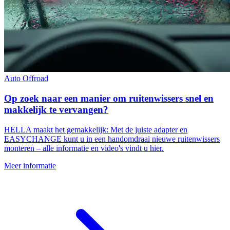
Auto
Offroad
Op zoek naar een manier om ruitenwissers snel en
makkelijk te vervangen?
HELLA maakt het gemakkelijk: Met de juiste adapter en
EASYCHANGE kunt u in een handomdraai nieuwe ruitenwissers
monteren – alle informatie en video's vindt u hier.
Meer informatie