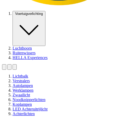
Voertuigverlichting
Luchthoorn
Ruitenwissers
HELLA Experiences
Lichtbalk
Verstralers
Autolampen
Werklampen
Zwaailicht
Noodknipperlichten
Koplampen
LED Achteruitrijlicht
Achterlichten