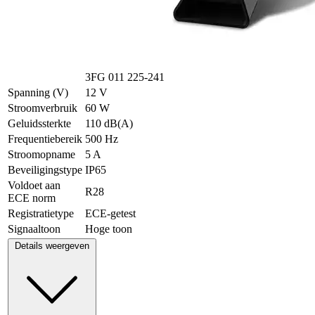
3FG 011 225-241
Spanning (V)
12 V
Stroomverbruik
60 W
Geluidssterkte
110 dB(A)
Frequentiebereik
500 Hz
Stroomopname
5 A
Beveiligingstype
IP65
Voldoet aan
R28
ECE norm
Registratietype
ECE-getest
Signaaltoon
Hoge toon
Details weergeven