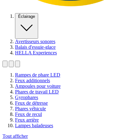
Éclairage
Avertisseurs sonores
Balais d'essuie-glace
HELLA Experiences
Rampes de phare LED
Feux additionnels
Ampoules pour voiture
Phares de travail LED
Gyrophares
Feux de détresse
Phares véhicule
Feux de recul
Feux arrière
Lampes baladeuses
Tout afficher