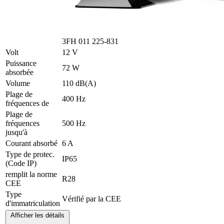
3FH 011 225-831
Volt
12 V
Puissance
72 W
absorbée
Volume
110 dB(A)
Plage de
400 Hz
fréquences de
Plage de
fréquences
500 Hz
jusqu'à
Courant absorbé
6 A
Type de protec.
IP65
(Code IP)
remplit la norme
R28
CEE
Type
Vérifié par la CEE
d'immatriculation
Afficher les détails