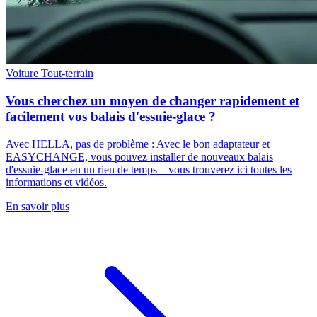
Voiture
Tout-terrain
Vous cherchez un moyen de changer rapidement et
facilement vos balais d'essuie-glace ?
Avec HELLA, pas de problème : Avec le bon adaptateur et
EASYCHANGE, vous pouvez installer de nouveaux balais
d'essuie-glace en un rien de temps – vous trouverez ici toutes les
informations et vidéos.
En savoir plus