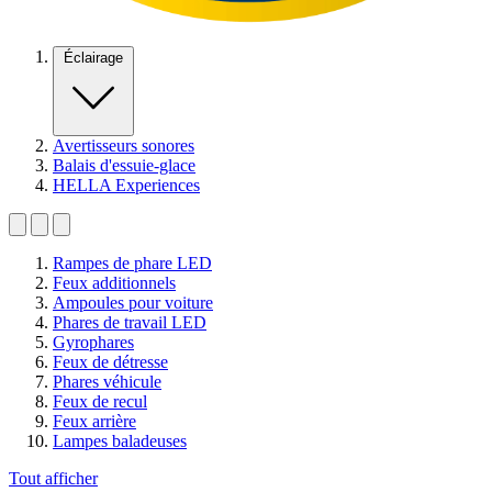
Éclairage
Avertisseurs sonores
Balais d'essuie-glace
HELLA Experiences
Rampes de phare LED
Feux additionnels
Ampoules pour voiture
Phares de travail LED
Gyrophares
Feux de détresse
Phares véhicule
Feux de recul
Feux arrière
Lampes baladeuses
Tout afficher