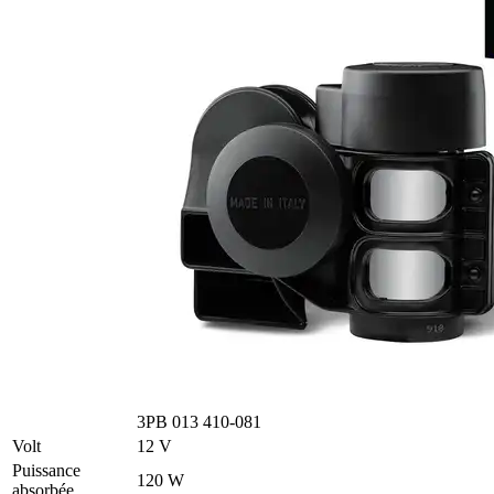
3PB 013 410-081
Volt
12 V
Puissance
120 W
absorbée